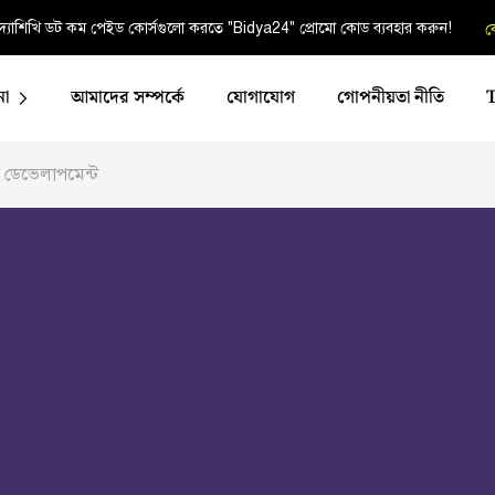
্যাশিখি ডট কম পেইড কোর্সগুলো করতে "Bidya24" প্রোমো কোড ব্যবহার করুন!
ক
না
আমাদের সম্পর্কে
যোগাযোগ
গোপনীয়তা নীতি
 ডেভেলাপমেন্ট