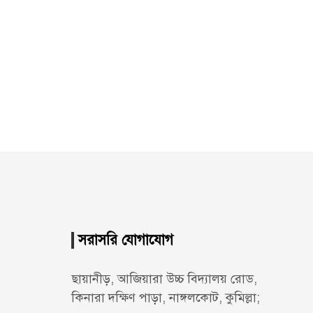
সরাসরি যোগাযোগ
ছায়ানীড়, আজিয়ারা উচ্চ বিদ্যালয় রোড,
কিনারা দক্ষিণ পাড়া, নাঙ্গলকোট, কুমিল্লা;