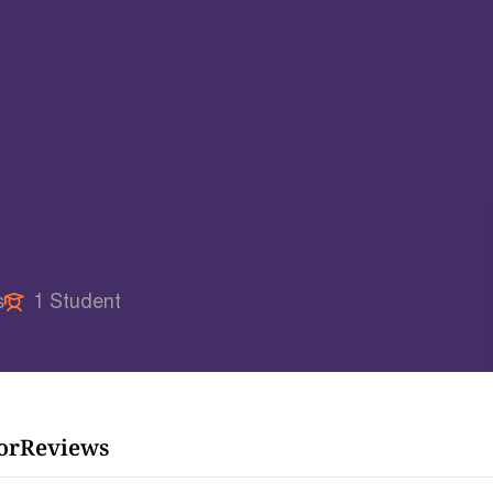
s
1 Student
or
Reviews