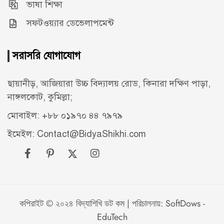
ভাষা শিক্ষা
সফটওয়্যার ডেভেলাপমেন্ট
সরাসরি যোগাযোগ
ছায়ানীড়, আজিয়ারা উচ্চ বিদ্যালয় রোড, কিনারা দক্ষিণ পাড়া,
নাঙ্গলকোট, কুমিল্লা;
মোবাইল: +৮৮ ০১৯৭০ ৪৪ ৭৯৭৯
ইমেইল: Contact@BidyaShikhi.com
কপিরাইট © ২০২৪ বিদ্যাশিখি ডট কম | পরিচালনায়:
SoftDows -
EduTech