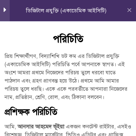
পরিচিতি, কোর্স ওভারভিউ,
5
৮৫% ছাড়ে বিদ্যাশিখি ডট কম পেইড কোর্সগুলো করতে "Bidya24" প্রোমো কোড
ডিজিটাল প্রযুক্তি (একাডেমিক আইসিটি)
স্টুডেন্ট এনরোলমেন্ট,
ব্যবহার করুন!
মৌলিক আলোচনা
কোর্সগুলো দেখুন
পরিচিতি
রেজিষ্ট্রেশন
লগইন
পরিচিতি
5 Minutes
প্রিয় শিক্ষার্থীগণ, বিদ্যাশিখি ডট কম এর ডিজিটাল প্রযুক্তি
Home
সকল কোর্স
একাডেমিক প্রস্তুতি
কোর্স ওভারভিউ
(একাডেমিক আইসিটি) পরিচিতি পর্বে আপনাকে স্বাগত। এই
ডিজিটাল প্রযুক্তি (একাডেমিক আইসিটি)
2 Minutes
অংশে আমরা প্রথমে নিজেদের পরিচয় তুলে ধরবো যাতে
পাঠদান এবং গ্রহণ প্রাণবন্ত হয়ে উঠে। প্রথমে আমি আমার
স্টুডেন্ট এনরোলমেন্ট
পরিচয় তুলে ধরছি। একে একে পরবর্তীতে আপনারা নিজেদের
5 Minutes
নাম, প্রতিষ্ঠান, শ্রেণি, রোল, এবং ঠিকানা বলবেন।
মৌলিক আলোচনা
প্রশিক্ষক পরিচিতি
3 Minutes
বাংলা ভাষায় নির্মিত অন্যতম বিনামূল্যে প্রকাশিত দক্ষতা
আমি,
আনসার আহমেদ ভূঁইয়া
একজন কনটেন্ট রাইটার, এসইও
উন্নয়নমূলক কোর্স; পরবর্তী বিশ্বে নিজেকে যোগ্য করে তুলতে
প্রাক-কোর্স নলেজ টেস্ট
বিশেষজ্ঞ, ডিজিটাল মার্কেটার, ভিডিও এডিটর এবং গ্রাফিক্স