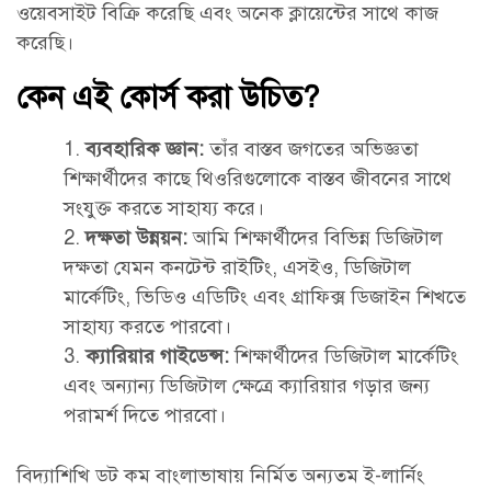
ওয়েবসাইট বিক্রি করেছি এবং অনেক ক্লায়েন্টের সাথে কাজ
ডিজিটাল মার্কেটিং
করেছি।
টেবিল এবং ইমেজ
5
ওয়েব ডিজাইন
কেন এই কোর্স করা উচিত?
ভাষা শিক্ষা
ব্যবহারিক জ্ঞান:
তাঁর বাস্তব জগতের অভিজ্ঞতা
স্টাইল এবং টেমপ্লেটস্
3
সফটওয়্যার ডেভেলাপমেন্ট
শিক্ষার্থীদের কাছে থিওরিগুলোকে বাস্তব জীবনের সাথে
সংযুক্ত করতে সাহায্য করে।
সরাসরি যোগাযোগ
এডভান্স ফরম্যাটিং
5
দক্ষতা উন্নয়ন:
আমি শিক্ষার্থীদের বিভিন্ন ডিজিটাল
দক্ষতা যেমন কনটেন্ট রাইটিং, এসইও, ডিজিটাল
ছায়ানীড়, আজিয়ারা উচ্চ বিদ্যালয় রোড, কিনারা দক্ষিণ পাড়া,
মার্কেটিং, ভিডিও এডিটিং এবং গ্রাফিক্স ডিজাইন শিখতে
মেইল মার্জ
3
নাঙ্গলকোট, কুমিল্লা;
সাহায্য করতে পারবো।
ক্যারিয়ার গাইডেন্স:
শিক্ষার্থীদের ডিজিটাল মার্কেটিং
মোবাইল: +৮৮ ০১৯৭০ ৪৪ ৭৯৭৯
এবং অন্যান্য ডিজিটাল ক্ষেত্রে ক্যারিয়ার গড়ার জন্য
সহযোগিতা এবং পর্যালোচনা
4
ইমেইল: Contact@BidyaShikhi.com
পরামর্শ দিতে পারবো।
বিদ্যাশিখি ডট কম বাংলাভাষায় নির্মিত অন্যতম ই-লার্নিং
মাইক্রোসফট ওয়ার্ড
3