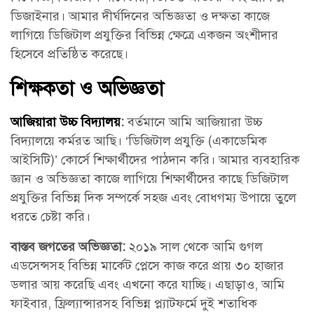
আমাদের পরিচালিত কোর্সগুলো করুন।
30 Questions
30 Minutes
ডিজাইনার। আমার দীর্ঘদিনের অভিজ্ঞতা ও দক্ষতা কাজে
শিক্ষক হিসেবে যোগ দিতে চাইলে আমাদের সাথে
যোগাযোগ
লাগিয়ে ডিজিটাল প্রযুক্তির বিভিন্ন ক্ষেত্রে একজন অংশীদার
করুন।
হিসেবে প্রতিষ্ঠিত করেছে।
আইসিটি বা ডিজিটাল প্রযুক্তি
5
ইতিহাস ও ভবিষ্যৎ
সহযোগিতা প্রয়োজন?
শিক্ষকতা ও অভিজ্ঞতা
আজিয়ারা উচ্চ বিদ্যালয়
:
বর্তমানে আমি আজিয়ারা উচ্চ
যোগাযোগ
কম্পিউটার পরিচিতি,
5
বিদ্যালয়ে কর্মরত আছি। ‘ডিজিটাল প্রযুক্তি (একাডেমিক
হার্ডওয়ার এবং সফটওয়্যার
সাম্প্রতিক প্রকাশনা
আইসিটি)’ কোর্সে শিক্ষার্থীদের পাঠদান করি। আমার ব্যবহারিক
প্রায় জিজ্ঞাসিত প্রশ্নোত্তর
জ্ঞান ও অভিজ্ঞতা কাজে লাগিয়ে শিক্ষার্থীদের কাছে ডিজিটাল
প্রযুক্তির বিভিন্ন দিক সম্পর্কে সহজ এবং বোধগম্য উপায়ে তুলে
ওয়ার্ড প্রসেসিং পরিচিতি
5
ফোরাম সংযুক্তি
ধরতে চেষ্টা করি।
ফেসবুক গ্রুপ
বাস্তব জগতের অভিজ্ঞতা:
২০১৯ সাল থেকে আমি গুগল
মাইক্রোসফট ওয়ার্ড বেসিক
8
এডসেন্সসহ বিভিন্ন মার্কেট প্লেসে কাজ করে প্রায় ৩০ হাজার
প্রোগ্রাম সমূহ
ডলার আয় করেছি এবং এখনো করে যাচ্ছি। এছাড়াও, আমি
ফাইবার, ফ্রিল্যান্সারসহ বিভিন্ন প্ল্যাটফর্মে দুই শতাধিক
ওয়ার্ড ডকুমেন্ট স্ট্রাকচার
5
গ্রাফিক্স ডিজাইন