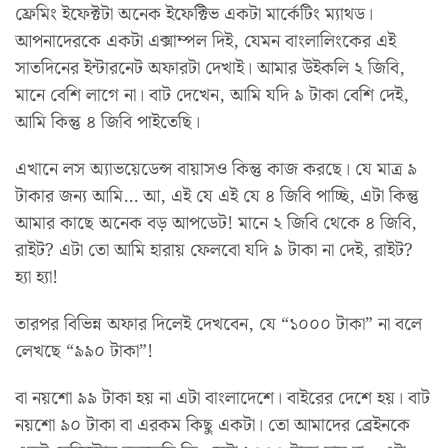
ফ্রেমিং ইফেক্টটা অনেক ইফেক্টিভ একটা মার্কেটিং ম্যাথড।
আপনাদেরকে একটা এক্সাম্পল দিই, যেমন বাংলালিংকের এই
সাতদিনের ইন্টারনেট অফারটা দেখাই। আমার উইকলি ২ জিবি,
মানে বেশি লাগে না। বাট দেখেন, আমি যদি ৯ টাকা বেশি দেই,
আমি কিন্তু ৪ জিবি পাইতেছি।
এখানে লস অ্যাভয়েডেন্স বায়াসও কিন্তু কাজ করছে। যে মাত্র ৯
টাকার জন্য আমি… আ, এই যে এই যে ৪ জিবি পাচ্ছি, এটা কিন্তু
আমার কাছে অনেক বড় আপডেট! মানে ২ জিবি থেকে ৪ জিবি,
রাইট? এটা তো আমি হারায় ফেলবো যদি ৯ টাকা না দেই, রাইট?
হ্যা হ্যা!
তারপর বিভিন্ন অফার দিলেই দেখবেন, যে “১০০০ টাকা” না বলে
লেখছে “৯৯০ টাকা”!
বা নয়শো ৯৯ টাকা হয় না এটা বাংলাদেশে। বাইরের দেশে হয়। বাট
নয়শো ৯০ টাকা বা এরকম কিছু একটা। তো আমাদের ব্রেইনকে