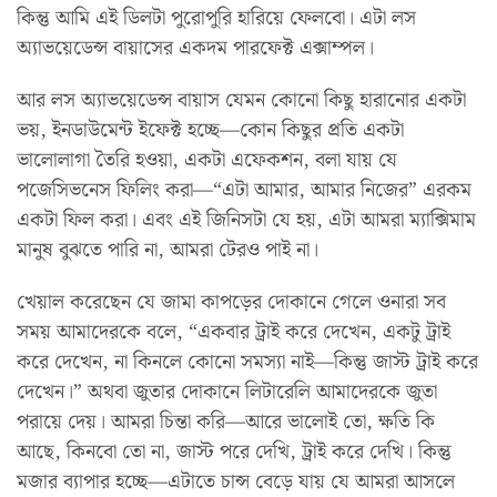
কিন্তু আমি এই ডিলটা পুরোপুরি হারিয়ে ফেলবো। এটা লস
অ্যাভয়েডেন্স বায়াসের একদম পারফেক্ট এক্সাম্পল।
আর লস অ্যাভয়েডেন্স বায়াস যেমন কোনো কিছু হারানোর একটা
ভয়, ইনডাউমেন্ট ইফেক্ট হচ্ছে—কোন কিছুর প্রতি একটা
ভালোলাগা তৈরি হওয়া, একটা এফেকশন, বলা যায় যে
পজেসিভনেস ফিলিং করা—“এটা আমার, আমার নিজের” এরকম
একটা ফিল করা। এবং এই জিনিসটা যে হয়, এটা আমরা ম্যাক্সিমাম
মানুষ বুঝতে পারি না, আমরা টেরও পাই না।
খেয়াল করেছেন যে জামা কাপড়ের দোকানে গেলে ওনারা সব
সময় আমাদেরকে বলে, “একবার ট্রাই করে দেখেন, একটু ট্রাই
করে দেখেন, না কিনলে কোনো সমস্যা নাই—কিন্তু জাস্ট ট্রাই করে
দেখেন।” অথবা জুতার দোকানে লিটারেলি আমাদেরকে জুতা
পরায়ে দেয়। আমরা চিন্তা করি—আরে ভালোই তো, ক্ষতি কি
আছে, কিনবো তো না, জাস্ট পরে দেখি, ট্রাই করে দেখি। কিন্তু
মজার ব্যাপার হচ্ছে—এটাতে চান্স বেড়ে যায় যে আমরা আসলে