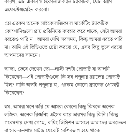
কারণ, এটা একটা সাইকোলজিক্যাল ট্যাকটিক, যেটা আমি
এফেক্টেক্সপ্লেইন করবো।
তো এরকম অনেক সাইকোলজিক্যাল মার্কেটিং ট্যাকটিক
কোম্পানিগুলো প্রায় প্রতিনিয়ত ব্যবহার করে থাকে, যেটা আমরা
ধরতেও পারি না। আমরা দেখি সবসময়, কিন্তু আমরা ধরতে পারি
না। আমি এই ভিডিওতে চেষ্টা করবো যে, এসব কিছু তুলে ধরবো
আপনাদের সামনে।
আচ্ছা, ভেবে দেখেন তো—লাস্ট দশটা প্রোডাক্ট যা আপনি
কিনেছেন—এই প্রোডাক্টগুলো কি সব পপুলার ব্র্যান্ডের প্রোডাক্ট
ছিল? নাকি অতটা পপুলার না, এরকম কোনো ব্র্যান্ডের প্রোডাক্ট
কিনেছেন?
হুম, আমরা মনে করি যে আমরা কোনো কিছু কিনতে অনেক
লজিক, অনেক রিজনিং এইসব করে তারপর কিছু কিনি। কিন্তু
গবেষণায় দেখা গেছে, বায়িং ডিসিশন আসলে আমাদের অবচেতন
বা সাব-কনশাস মাইন্ড থেকেই বেশিরভাগ হয়ে থাকে।