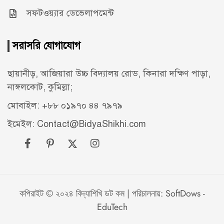
সফটওয়্যার ডেভেলাপমেন্ট
সরাসরি যোগাযোগ
ছায়ানীড়, আজিয়ারা উচ্চ বিদ্যালয় রোড, কিনারা দক্ষিণ পাড়া,
নাঙ্গলকোট, কুমিল্লা;
মোবাইল: +৮৮ ০১৯৭০ ৪৪ ৭৯৭৯
ইমেইল: Contact@BidyaShikhi.com
কপিরাইট © ২০২৪ বিদ্যাশিখি ডট কম | পরিচালনায়:
SoftDows -
EduTech