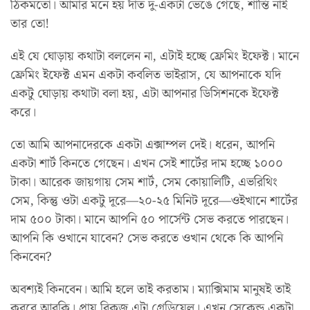
ঠিকমতো। আমার মনে হয় দাঁত দু-একটা ভেঙে গেছে, শান্তি নাই
তার তো!
এই যে ঘোড়ায় কথাটা বললেন না, এটাই হচ্ছে ফ্রেমিং ইফেক্ট। মানে
ফ্রেমিং ইফেক্ট এমন একটা কবলিত ভাইরাস, যে আপনাকে যদি
একটু ঘোড়ায় কথাটা বলা হয়, এটা আপনার ডিসিশনকে ইফেক্ট
করে।
তো আমি আপনাদেরকে একটা এক্সাম্পল দেই। ধরেন, আপনি
একটা শার্ট কিনতে গেছেন। এখন সেই শার্টের দাম হচ্ছে ১০০০
টাকা। আরেক জায়গায় সেম শার্ট, সেম কোয়ালিটি, এভরিথিং
সেম, কিন্তু ওটা একটু দূরে—২০-২৫ মিনিট দূরে—ওইখানে শার্টের
দাম ৫০০ টাকা। মানে আপনি ৫০ পার্সেন্ট সেভ করতে পারছেন।
আপনি কি ওখানে যাবেন? সেভ করতে ওখান থেকে কি আপনি
কিনবেন?
অবশ্যই কিনবেন। আমি হলে তাই করতাম। ম্যাক্সিমাম মানুষই তাই
করবে আরকি। প্রায় বিকজ এটা গ্রেডিয়েল। এখন সেকেন্ড একটা