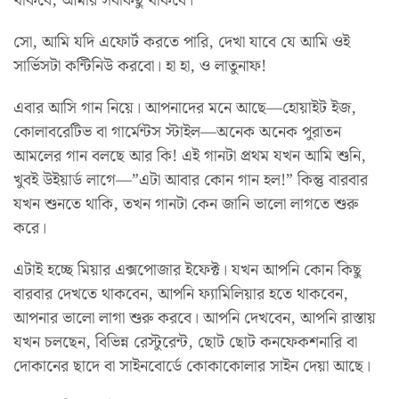
থাকবে, আমার সবকিছু থাকবে।
সো, আমি যদি এফোর্ট করতে পারি, দেখা যাবে যে আমি ওই
সার্ভিসটা কন্টিনিউ করবো। হা হা, ও লাতুনাফ!
এবার আসি গান নিয়ে। আপনাদের মনে আছে—হোয়াইট ইজ,
কোলাবরেটিভ বা গার্মেন্টস স্টাইল—অনেক অনেক পুরাতন
আমলের গান বলছে আর কি! এই গানটা প্রথম যখন আমি শুনি,
খুবই উইয়ার্ড লাগে—”এটা আবার কোন গান হল!” কিন্তু বারবার
যখন শুনতে থাকি, তখন গানটা কেন জানি ভালো লাগতে শুরু
করে।
এটাই হচ্ছে মিয়ার এক্সপোজার ইফেক্ট। যখন আপনি কোন কিছু
বারবার দেখতে থাকবেন, আপনি ফ্যামিলিয়ার হতে থাকবেন,
আপনার ভালো লাগা শুরু করবে। আপনি দেখবেন, আপনি রাস্তায়
যখন চলছেন, বিভিন্ন রেস্টুরেন্ট, ছোট ছোট কনফেকশনারি বা
দোকানের ছাদে বা সাইনবোর্ডে কোকাকোলার সাইন দেয়া আছে।