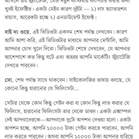
আসলে এই স্ট্র্যাটেজি, যেটা নতুন কাস্টমার ক্যাপচার করার জন্য
খুবই ইফেক্টিভ। একটা মেইন কারণ দুইটা — ১) লস অ্যাভারশন
বায়াস, আরেকটা হচ্ছে ২) এনডাউমেন্ট ইফেক্ট।
বাই দ্য ওয়ে
, এই ভিডিওটা একদম শেষ পর্যন্ত দেখবেন। কারণ
আমি আশা করি, এই ভিডিওটার মাধ্যমে আপনার মেন্টালি, আমি
আপনার চোখ খুলে দিবো। ভিডিওটা শেষে দেখবেন, যে আপনার
আশেপাশে কত কিছু ঘটে এবং অহরহ আপনি মার্কেটিং স্ট্র্যাটেজি
দেখতে পারবেন।
সো
, শেষ পর্যন্ত সাথে থাকবেন। সাইকোলজির ভাষায় বলছে, যে
কোনো কিছু হারানোর যে ফিলিংসটা…
সেটার থেকে কোন কিছু গেইন করা বা কোন কিছু লাভ করার যে
ফিলিংস, হারানোর ফিলিংসটা তার থেকে ডাবল। একটা এক্সাম্পল
দেই আপনাদেরকে—আপনাকে দুটো অপশন দেওয়া হলো। একটা
অপশন হচ্ছে, আপনি ১০০০০ টাকা গেইন করতে পারবেন, আপনি
লাভ করতে পারবেন। অথবা আপনি ১০০০০ টাকা আপনার হারিয়ে