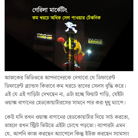
আজকের ভিডিওতে আপনাদেরকে দেখাবো যে ডিফারেন্ট
ডিফারেন্ট ব্র্যান্ডস কিভাবে কম খরচে তাদের সেলস বৃদ্ধি করে।
এই যে এই গাড়িটা দেখছেন না, এটা হচ্ছে ফিয়াট গাড়ি, যেইটা
ওয়াক্স বাগানের হেডকোয়ার্টারসের সামনে পার করা ঘুঘু ম্যাপে।
কেউ যদি তখন ওয়াক্স বাগানের হেডকোয়ার্টার দিয়ে সার্চ করতো,
তাহলে তখন স্ট্রিট ভিউতে এইটা চোখে পড়তো। ব্যাপারটা এমন
যে, আপনি কাজ করছেন অ্যাপেলে কিন্তু ইউজ করছেন স্যামসাং