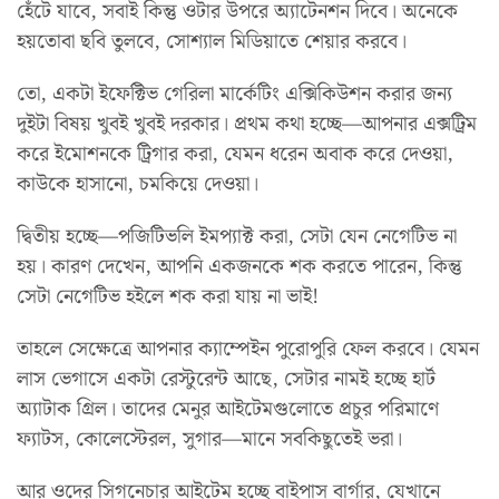
হেঁটে যাবে, সবাই কিন্তু ওটার উপরে অ্যাটেনশন দিবে। অনেকে
হয়তোবা ছবি তুলবে, সোশ্যাল মিডিয়াতে শেয়ার করবে।
তো, একটা ইফেক্টিভ গেরিলা মার্কেটিং এক্সিকিউশন করার জন্য
দুইটা বিষয় খুবই খুবই দরকার। প্রথম কথা হচ্ছে—আপনার এক্সট্রিম
করে ইমোশনকে ট্রিগার করা, যেমন ধরেন অবাক করে দেওয়া,
কাউকে হাসানো, চমকিয়ে দেওয়া।
দ্বিতীয় হচ্ছে—পজিটিভলি ইমপ্যাক্ট করা, সেটা যেন নেগেটিভ না
হয়। কারণ দেখেন, আপনি একজনকে শক করতে পারেন, কিন্তু
সেটা নেগেটিভ হইলে শক করা যায় না ভাই!
তাহলে সেক্ষেত্রে আপনার ক্যাম্পেইন পুরোপুরি ফেল করবে। যেমন
লাস ভেগাসে একটা রেস্টুরেন্ট আছে, সেটার নামই হচ্ছে হার্ট
অ্যাটাক গ্রিল। তাদের মেনুর আইটেমগুলোতে প্রচুর পরিমাণে
ফ্যাটস, কোলেস্টেরল, সুগার—মানে সবকিছুতেই ভরা।
আর ওদের সিগনেচার আইটেম হচ্ছে বাইপাস বার্গার, যেখানে