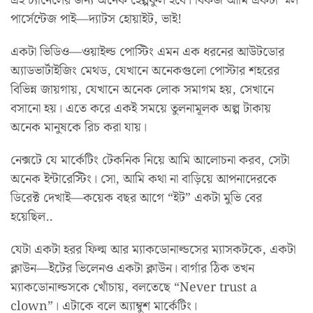
এই চ্যানেলের জন্য অনেক হেল্পফুল হবে। বিকজ আমি একটা স্মল
পার্সেন্টেজ পাই—দ্যাটস হোয়াইট, ভাই!
একটা ভিডিও—ওয়াইল্ড পোস্টিং এমন এক ধরনের আউটডোর
অ্যাডভার্টাইজিং মেথড, যেখানে অনেকগুলো পোস্টার শহরের
বিভিন্ন জায়গায়, যেখানে অনেক লোক সমাগম হয়, সেখানে
বসানো হয়। এতে করে একই সময়ে তুলনামূলক অল্প টাকায়
অনেক মানুষকে রিচ করা যায়।
নেক্সটে যে মার্কেটিং টেকনিক নিয়ে আমি আলোচনা করব, সেটা
অনেক ইন্টারেস্টিং। সো, আমি কথা না বাড়িয়ে আপনাদেরকে
ডিরেক্ট দেখাই—কয়েক বছর আগে “ইট” একটা মুভি বের
হয়েছিল..
যেটা একটা হরর ফিল্ম আর ম্যাকডোনাল্ডসের ম্যাসকটকে, একটা
ক্লাউন—ইটের ভিলেনও একটা ক্লাউন। বার্গার ঠিক তখন
ম্যাকডোনাল্ডসকে খোঁচায়, বলতেছে “Never trust a
clown”। এটাকে বলে অ্যাম্বুশ মার্কেটিং।