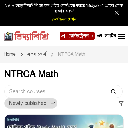
৮৫% ছাড়ে বিদ্যাশিখি ডট কম পেইড কোর্সগুলো করতে "Bidya24" প্রোমো কোড
ব্যবহার করুন!
কোর্সগুলো দেখুন
রেজিষ্ট্রেশন
লগইন
Home
সকল কোর্স
NTRCA Math
NTRCA Math