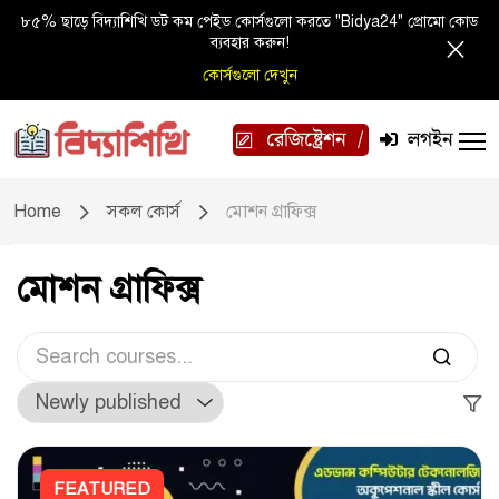
৮৫% ছাড়ে বিদ্যাশিখি ডট কম পেইড কোর্সগুলো করতে "Bidya24" প্রোমো কোড
ব্যবহার করুন!
কোর্সগুলো দেখুন
রেজিষ্ট্রেশন
লগইন
Home
সকল কোর্স
মোশন গ্রাফিক্স
মোশন গ্রাফিক্স
FEATURED