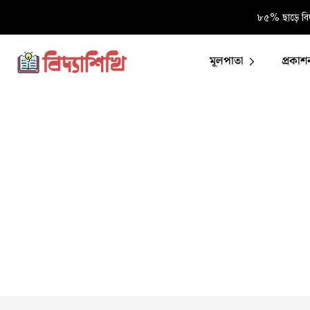
৮৫% ছাড়ে বিদ
মূলপাতা
প্রকাশ