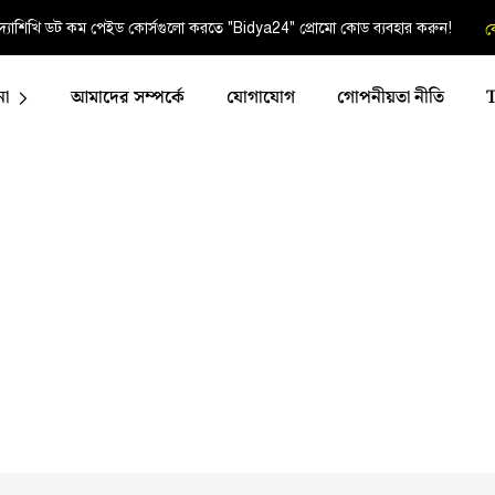
্যাশিখি ডট কম পেইড কোর্সগুলো করতে "Bidya24" প্রোমো কোড ব্যবহার করুন!
ক
না
আমাদের সম্পর্কে
যোগাযোগ
গোপনীয়তা নীতি