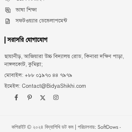
ভাষা শিক্ষা
সফটওয়্যার ডেভেলাপমেন্ট
সরাসরি যোগাযোগ
ছায়ানীড়, আজিয়ারা উচ্চ বিদ্যালয় রোড, কিনারা দক্ষিণ পাড়া,
নাঙ্গলকোট, কুমিল্লা;
মোবাইল: +৮৮ ০১৯৭০ ৪৪ ৭৯৭৯
ইমেইল: Contact@BidyaShikhi.com
কপিরাইট © ২০২৪ বিদ্যাশিখি ডট কম | পরিচালনায়:
SoftDows -